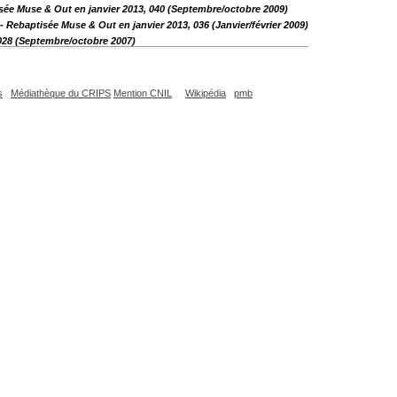
sée Muse & Out en janvier 2013, 040 (Septembre/octobre 2009)
- Rebaptisée Muse & Out en janvier 2013, 036 (Janvier/février 2009)
 028 (Septembre/octobre 2007)
s
Médiathèque du CRIPS
Mention CNIL
Wikipédia
pmb