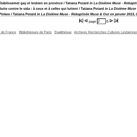
 établissemet gay et lesbien en province
/ Tatiana Potard
in La Dixième Muse - Rebapti
tte contre le sida : à ceux et à celles qui luttent
/ Tatiana Potard
in La Dixième Muse 
 Pinkeo
/ Tatiana Potard
in La Dixième Muse - Rebaptisée Muse & Out en janvier 2013,
page
/5
f de France
Bibliothèques de Paris
Egalithèque
Archives Recherches Cultures Lesbienne