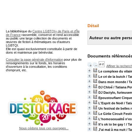
A partir de cette page vous 
Détail
La bibliothèque du
Centre LGBTQI+ de Paris et d'Île
de France
rassemble, conserve et rend accessible
Auteur ou autre pers
au public une large collection de documents et
œuvres de fiction à thématiques ou d'auteurs
LGBTQI.
Elle est quasi exclusivement constituée à partir de
dons et maintenue par bénévolat.
Documents référencés
Consulter la page générale d'information
pour plus de
renseignements sur le fonds, les horaires
Affiner la recherc
d'ouverture à la consultation, les conditions
d'emprunt, etc.
Le complexe du vilain
Le cri de la butch
/ Ta
Dans mon monde
/ T
DJ Chloé
/ Tatiana Po
DJ Dactylo, furieusem
Epoustouflant Cirque
L'Esprit de Noël
/ Tat
Un festival de belles
Le Girlie Circuit Fest
L'homosexualité n'es
It's ok to be gay !
/ Ta
Nous cédons tous ces ouvrages...
J'ai mal à ma nuit
/ Ta