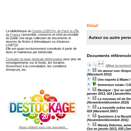
A partir de cette page vous 
Détail
La bibliothèque du
Centre LGBTQI+ de Paris et d'Île
de France
rassemble, conserve et rend accessible
Auteur ou autre perso
au public une large collection de documents et
œuvres de fiction à thématiques ou d'auteurs
LGBTQI.
Elle est quasi exclusivement constituée à partir de
dons et maintenue par bénévolat.
Documents référencés
Consulter la page générale d'information
pour plus de
renseignements sur le fonds, les horaires
Affiner la recherc
d'ouverture à la consultation, les conditions
d'emprunt, etc.
Un amour non récipr
(Mars/avril 2012)
Une experte à Miami
/
Immersion totale
/ Cé
Musique : Qui se cac
janvier 2013, 024 (Janvier/fév
Le nouveau-né de De
(Novembre/décembre 2010)
La nouvelle scène mu
025 (Mars/avril 2007)
Questions à la Muset
(Novembre/décembre 2011)
Wendy Delorme, aute
Nous cédons tous ces ouvrages...
Out en janvier 2013, 030 (Jan