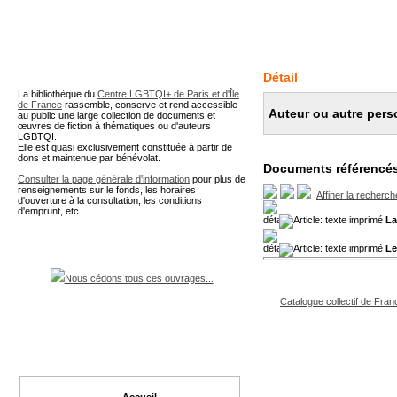
A partir de cette page vous 
Détail
La bibliothèque du
Centre LGBTQI+ de Paris et d'Île
de France
rassemble, conserve et rend accessible
Auteur ou autre pers
au public une large collection de documents et
œuvres de fiction à thématiques ou d'auteurs
LGBTQI.
Elle est quasi exclusivement constituée à partir de
dons et maintenue par bénévolat.
Documents référencés
Consulter la page générale d'information
pour plus de
renseignements sur le fonds, les horaires
Affiner la recherch
d'ouverture à la consultation, les conditions
d'emprunt, etc.
La
Le
Nous cédons tous ces ouvrages...
Catalogue collectif de Fran