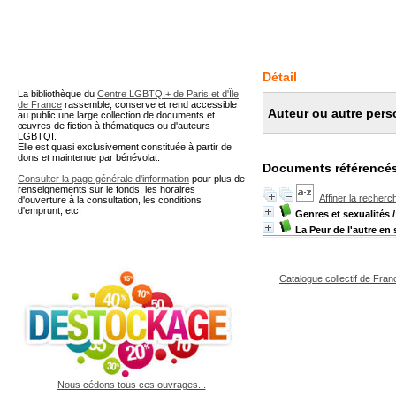
A partir de cette page vous 
Détail
La bibliothèque du
Centre LGBTQI+ de Paris et d'Île
de France
rassemble, conserve et rend accessible
Auteur ou autre pers
au public une large collection de documents et
œuvres de fiction à thématiques ou d'auteurs
LGBTQI.
Elle est quasi exclusivement constituée à partir de
dons et maintenue par bénévolat.
Documents référencés
Consulter la page générale d'information
pour plus de
renseignements sur le fonds, les horaires
Affiner la recherc
d'ouverture à la consultation, les conditions
d'emprunt, etc.
Genres et sexualités
/
La Peur de l'autre en 
Catalogue collectif de Fran
Nous cédons tous ces ouvrages...