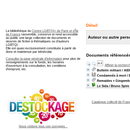
A partir de cette page vous 
Détail
La bibliothèque du
Centre LGBTQI+ de Paris et d'Île
de France
rassemble, conserve et rend accessible
Auteur ou autre pers
au public une large collection de documents et
œuvres de fiction à thématiques ou d'auteurs
LGBTQI.
Elle est quasi exclusivement constituée à partir de
dons et maintenue par bénévolat.
Documents référencés
Consulter la page générale d'information
pour plus de
renseignements sur le fonds, les horaires
Affiner la recherc
d'ouverture à la consultation, les conditions
d'emprunt, etc.
Bulletin militant
/ AID
Condamnés à mort
/ 
Remaides + Gingemb
Le Sida
/ Bruno Spire
Catalogue collectif de Fran
Nous cédons tous ces ouvrages...