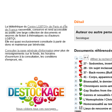
A partir de cette page vous 
Détail
La bibliothèque du
Centre LGBTQI+ de Paris et d'Île
de France
rassemble, conserve et rend accessible
Auteur ou autre per
au public une large collection de documents et
œuvres de fiction à thématiques ou d'auteurs
Sociologue
LGBTQI.
Elle est quasi exclusivement constituée à partir de
dons et maintenue par bénévolat.
Documents référencés
Consulter la page générale d'information
pour plus de
renseignements sur le fonds, les horaires
d'ouverture à la consultation, les conditions
Affiner la recherc
d'emprunt, etc.
27 - Sodomites, inve
28 - Un sujet inclassa
37 - Back-rooms
(Bull
41 - Corps, apparence
Bisexualité, le dernie
Chroniques socio-an
Gay Studies from the
Genres et sexualités
/
L'Homophobie
/ Chri
Homosexualité au te
Lieux de rencontre e
Nous cédons tous ces ouvrages...
1999)