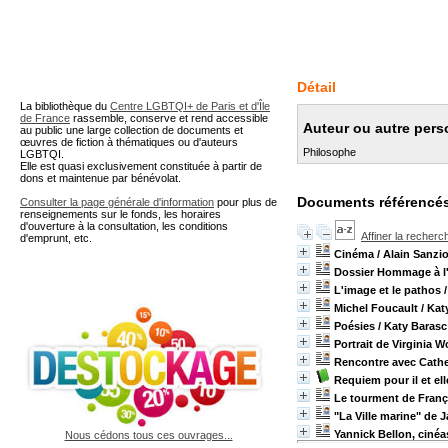
A partir de cette page vous 
Détail
La bibliothèque du
Centre LGBTQI+ de Paris et d'Île
de France
rassemble, conserve et rend accessible
Auteur ou autre pers
au public une large collection de documents et
œuvres de fiction à thématiques ou d'auteurs
Philosophe
LGBTQI.
Elle est quasi exclusivement constituée à partir de
dons et maintenue par bénévolat.
Documents référencés
Consulter la page générale d'information
pour plus de
renseignements sur le fonds, les horaires
d'ouverture à la consultation, les conditions
Affiner la recherc
d'emprunt, etc.
Cinéma
/ Alain Sanzi
Dossier Hommage à l'
L'image et le pathos
/
Michel Foucault
/ Kat
Poésies
/ Katy Baras
Portrait de Virginia W
Rencontre avec Cathe
Requiem pour il et ell
Le tourment de Franç
"La Ville marine" de
Yannick Bellon, cinéa
Nous cédons tous ces ouvrages...