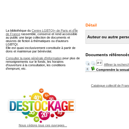
A partir de cette page vous 
Détail
La bibliothèque du
Centre LGBTQI+ de Paris et d'Île
de France
rassemble, conserve et rend accessible
Auteur ou autre pers
au public une large collection de documents et
œuvres de fiction à thématiques ou d'auteurs
LGBTQI.
Elle est quasi exclusivement constituée à partir de
dons et maintenue par bénévolat.
Documents référencés
Consulter la page générale d'information
pour plus de
renseignements sur le fonds, les horaires
Affiner la recherc
d'ouverture à la consultation, les conditions
d'emprunt, etc.
Comprendre la sexual
Catalogue collectif de Fran
Nous cédons tous ces ouvrages...