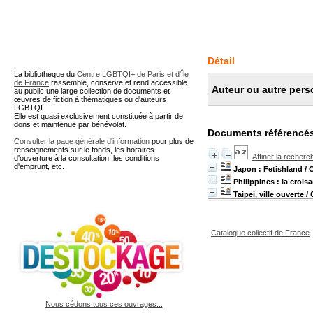
A partir de cette page vous 
Détail
La bibliothèque du
Centre LGBTQI+ de Paris et d'Île
de France
rassemble, conserve et rend accessible
Auteur ou autre pers
au public une large collection de documents et
œuvres de fiction à thématiques ou d'auteurs
LGBTQI.
Elle est quasi exclusivement constituée à partir de
dons et maintenue par bénévolat.
Documents référencés
Consulter la page générale d'information
pour plus de
renseignements sur le fonds, les horaires
Affiner la recherc
d'ouverture à la consultation, les conditions
d'emprunt, etc.
Japon : Fetishland
/ 
Philippines : la crois
Taipei, ville ouverte
/ 
Catalogue collectif de France
Nous cédons tous ces ouvrages...