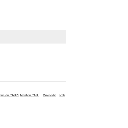
que du CRIPS
Mention CNIL
Wikipédia
pmb