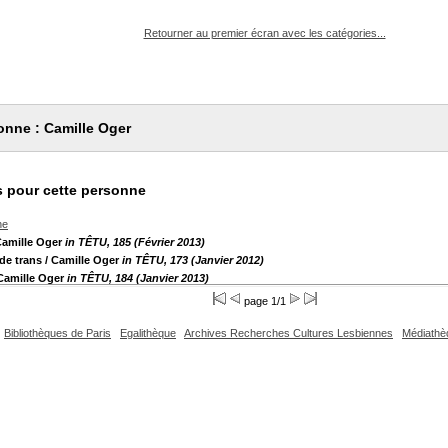
pouvez :
Retourner au premier écran avec les catégories...
onne : Camille Oger
 pour cette personne
he
Camille Oger
in TÊTU, 185 (Février 2013)
ade trans
/ Camille Oger
in TÊTU, 173 (Janvier 2012)
Camille Oger
in TÊTU, 184 (Janvier 2013)
page 1/1
Bibliothèques de Paris
Egalithèque
Archives Recherches Cultures Lesbiennes
Médiathè