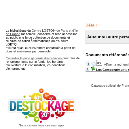
A partir de cette page vous 
Détail
La bibliothèque du
Centre LGBTQI+ de Paris et d'Île
de France
rassemble, conserve et rend accessible
Auteur ou autre perso
au public une large collection de documents et
œuvres de fiction à thématiques ou d'auteurs
LGBTQI.
Elle est quasi exclusivement constituée à partir de
dons et maintenue par bénévolat.
Documents référencés
Consulter la page générale d'information
pour plus de
renseignements sur le fonds, les horaires
Affiner la recherc
d'ouverture à la consultation, les conditions
d'emprunt, etc.
Les Comportements s
Catalogue collectif de Fran
Nous cédons tous ces ouvrages...