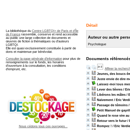
A partir de cette page vous 
Détail
La bibliothèque du
Centre LGBTQI+ de Paris et d'Île
de France
rassemble, conserve et rend accessible
Auteur ou autre perso
au public une large collection de documents et
œuvres de fiction à thématiques ou d'auteurs
Psychologue
LGBTQI.
Elle est quasi exclusivement constituée à partir de
dons et maintenue par bénévolat.
Documents référencés
Consulter la page générale d'information
pour plus de
renseignements sur le fonds, les horaires
d'ouverture à la consultation, les conditions
Affiner la recherc
d'emprunt, etc.
Jeunes, des boucs ém
Juste envie de dire m
Laissez-moi tous mes
Lever des lièvres
/ Eri
Libérons les mâles
/ 
Naïvement
/ Eric Verd
Passage de témoins
/
Petit Manuel de gayril
Quand le rose vire au
Retour vers le futur
/ 
Rompez !
/ Eric Verdi
Nous cédons tous ces ouvrages...