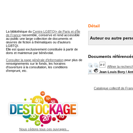
A partir de cette page vous 
Détail
La bibliothèque du
Centre LGBTQI+ de Paris et d'Île
de France
rassemble, conserve et rend accessible
Auteur ou autre pers
au public une large collection de documents et
œuvres de fiction à thématiques ou d'auteurs
LGBTQI.
Elle est quasi exclusivement constituée à partir de
dons et maintenue par bénévolat.
Documents référencés
Consulter la page générale d'information
pour plus de
renseignements sur le fonds, les horaires
Affiner la recherc
d'ouverture à la consultation, les conditions
d'emprunt, etc.
Jean-Louis Bory
/ Ant
Catalogue collectif de Fran
Nous cédons tous ces ouvrages...