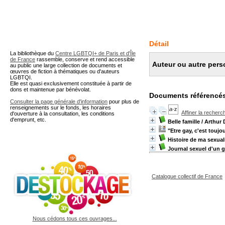
A partir de cette page vous 
Détail
La bibliothèque du
Centre LGBTQI+ de Paris et d'Île
de France
rassemble, conserve et rend accessible
Auteur ou autre pers
au public une large collection de documents et
œuvres de fiction à thématiques ou d'auteurs
LGBTQI.
Elle est quasi exclusivement constituée à partir de
dons et maintenue par bénévolat.
Documents référencés
Consulter la page générale d'information
pour plus de
renseignements sur le fonds, les horaires
Affiner la recherc
d'ouverture à la consultation, les conditions
d'emprunt, etc.
Belle famille
/ Arthur 
"Etre gay, c'est toujo
Histoire de ma sexual
Journal sexuel d'un 
Catalogue collectif de France
Nous cédons tous ces ouvrages...