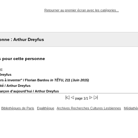
pouvez :
Retourner au premier écran avec les catégories...
onne : Arthur Dreyfus
 pour cette personne
he
Dreyfus
urs à inventer"
/ Florian Bardou
in TÊTU, 211 (Juin 2015)
ité
/ Arthur Dreyfus
garçon d'aujourd'hui
/ Arthur Dreyfus
page 1/1
Bibliothèques de Paris
Egalithèque
Archives Recherches Cultures Lesbiennes
Médiathè