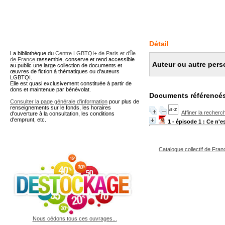
A partir de cette page vous 
Détail
La bibliothèque du
Centre LGBTQI+ de Paris et d'Île
de France
rassemble, conserve et rend accessible
Auteur ou autre pers
au public une large collection de documents et
œuvres de fiction à thématiques ou d'auteurs
LGBTQI.
Elle est quasi exclusivement constituée à partir de
dons et maintenue par bénévolat.
Documents référencés
Consulter la page générale d'information
pour plus de
renseignements sur le fonds, les horaires
Affiner la recherc
d'ouverture à la consultation, les conditions
d'emprunt, etc.
1 - épisode 1 : Ce n'e
Catalogue collectif de Fran
Nous cédons tous ces ouvrages...