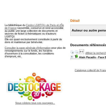
A partir de cette page vous 
Détail
La bibliothèque du
Centre LGBTQI+ de Paris et d'Île
de France
rassemble, conserve et rend accessible
Auteur ou autre pers
au public une large collection de documents et
œuvres de fiction à thématiques ou d'auteurs
LGBTQI.
Elle est quasi exclusivement constituée à partir de
dons et maintenue par bénévolat.
Documents référencés
Consulter la page générale d'information
pour plus de
renseignements sur le fonds, les horaires
Affiner la recherc
d'ouverture à la consultation, les conditions
d'emprunt, etc.
Alain Pacadis - Face 
Catalogue collectif de Fran
Nous cédons tous ces ouvrages...