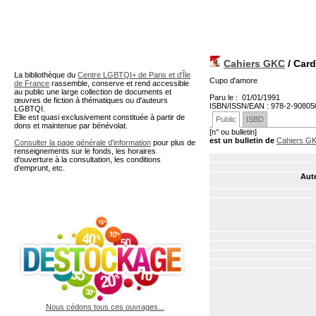
A partir de cette page vous 
Cahiers GKC
/ Card
La bibliothèque du
Centre LGBTQI+ de Paris et d'Île
Cupo d'amore
de France
rassemble, conserve et rend accessible
au public une large collection de documents et
Paru le : 01/01/1991
œuvres de fiction à thématiques ou d'auteurs
ISBN/ISSN/EAN : 978-2-90805
LGBTQI.
Elle est quasi exclusivement constituée à partir de
Public
ISBD
dons et maintenue par bénévolat.
[n° ou bulletin]
est un bulletin de
Cahiers G
Consulter la page générale d'information
pour plus de
renseignements sur le fonds, les horaires
d'ouverture à la consultation, les conditions
d'emprunt, etc.
Aute
Nous cédons tous ces ouvrages...