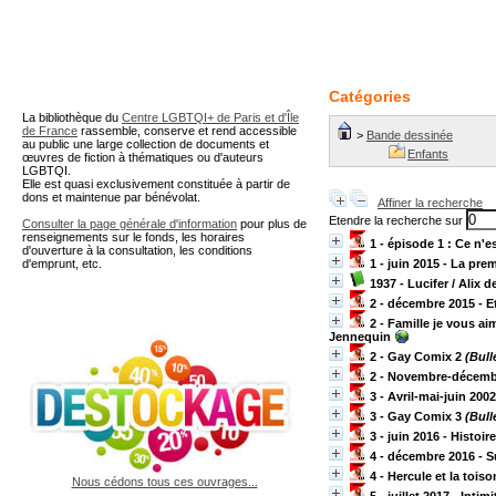
A partir de cette page vous 
Catégories
La bibliothèque du
Centre LGBTQI+ de Paris et d'Île
de France
rassemble, conserve et rend accessible
>
Bande dessinée
au public une large collection de documents et
Enfants
œuvres de fiction à thématiques ou d'auteurs
LGBTQI.
Elle est quasi exclusivement constituée à partir de
dons et maintenue par bénévolat.
Affiner la recherche
Etendre la recherche sur
Consulter la page générale d'information
pour plus de
renseignements sur le fonds, les horaires
1 - épisode 1 : Ce n'e
d'ouverture à la consultation, les conditions
d'emprunt, etc.
1 - juin 2015 - La prem
1937 - Lucifer
/ Alix 
2 - décembre 2015 - Et
2 - Famille je vous ai
Jennequin
2 - Gay Comix 2
(Bull
2 - Novembre-décembr
3 - Avril-mai-juin 200
3 - Gay Comix 3
(Bull
3 - juin 2016 - Histoir
4 - décembre 2016 - S
4 - Hercule et la toiso
Nous cédons tous ces ouvrages...