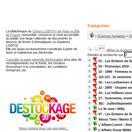
A partir de cette page vous 
Catégories
La bibliothèque du
Centre LGBTQI+ de Paris et d'Île
de France
rassemble, conserve et rend accessible
>
Sciences humaines
>
Hi
au public une large collection de documents et
œuvres de fiction à thématiques ou d'auteurs
LGBTQI.
Elle est quasi exclusivement constituée à partir de
Affiner la recherc
dons et maintenue par bénévolat.
Etendre la recherche sur
Consulter la page générale d'information
pour plus de
01 - Les Enfants de 
renseignements sur le fonds, les horaires
03 - Printemps 2010 -
d'ouverture à la consultation, les conditions
d'emprunt, etc.
10 - 1999 - Femmes tr
112-113 - 2e semestre
16 - Les Lesbiennes d
22 - 2005 - Utopies se
24 - Les Infâmes sou
27 - Sodomites, inve
361 - Juillet/Septembr
Le 3e sexe
/ Willy
57 - Les Enfants de 
About Time
/ Martin
L'Affaire Lenoir - Diot
Nous cédons tous ces ouvrages...
L'Affaire Oscar Wilde