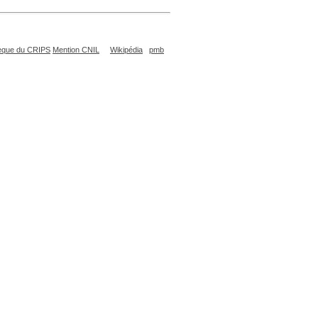
èque du CRIPS
Mention CNIL
Wikipédia
pmb