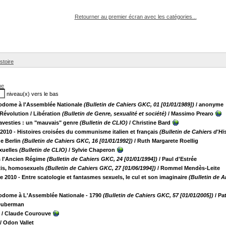
pouvez :
Retourner au premier écran avec les catégories...
stoire
he
niveau(x) vers le bas
Sodome à l'Assemblée Nationale
(Bulletin de Cahiers GKC, 01 [01/01/1989])
/ anonyme
 Révolution / Libération
(Bulletin de Genre, sexualité et société)
/ Massimo Prearo
avesties : un "mauvais" genre
(Bulletin de CLIO)
/ Christine Bard
 2010 - Histoires croisées du communisme italien et français
(Bulletin de Cahiers d'His
e Berlin
(Bulletin de Cahiers GKC, 16 [01/01/1992])
/ Ruth Margarete Roellig
xuelles
(Bulletin de CLIO)
/ Sylvie Chaperon
s l'Ancien Régime
(Bulletin de Cahiers GKC, 24 [01/01/1994])
/ Paul d'Estrée
rtis, homosexuels
(Bulletin de Cahiers GKC, 27 [01/06/1994])
/ Rommel Mendès-Leite
e 2010 - Entre scatologie et fantasmes sexuels, le cul et son imaginaire
(Bulletin de A
Sodome à L'Assemblée Nationale - 1790
(Bulletin de Cahiers GKC, 57 [01/01/2005])
/ Pa
 Duberman
/ Claude Courouve
/ Odon Vallet