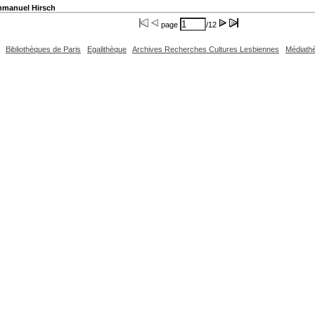
mmanuel Hirsch
page
/12
Bibliothèques de Paris
Egalithèque
Archives Recherches Cultures Lesbiennes
Médiath