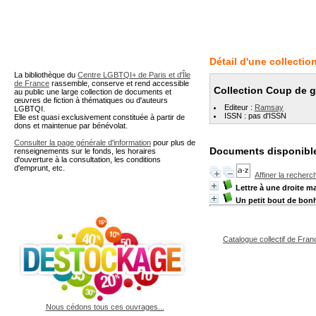
A partir de cette page vous 
Détail d'une collectio
La bibliothèque du
Centre LGBTQI+ de Paris et d'Île
de France
rassemble, conserve et rend accessible
Collection Coup de 
au public une large collection de documents et
œuvres de fiction à thématiques ou d'auteurs
Editeur :
Ramsay
LGBTQI.
ISSN : pas d'ISSN
Elle est quasi exclusivement constituée à partir de
dons et maintenue par bénévolat.
Consulter la page générale d'information
pour plus de
Documents disponible
renseignements sur le fonds, les horaires
d'ouverture à la consultation, les conditions
d'emprunt, etc.
Affiner la recherc
Lettre à une droite m
Un petit bout de bon
Catalogue collectif de Fran
Nous cédons tous ces ouvrages...