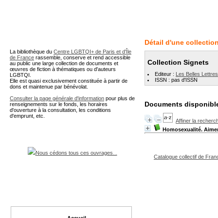
A partir de cette page vous 
Détail d'une collectio
La bibliothèque du
Centre LGBTQI+ de Paris et d'Île
de France
rassemble, conserve et rend accessible
Collection Signets
au public une large collection de documents et
œuvres de fiction à thématiques ou d'auteurs
Editeur :
Les Belles Lettres
LGBTQI.
ISSN : pas d'ISSN
Elle est quasi exclusivement constituée à partir de
dons et maintenue par bénévolat.
Consulter la page générale d'information
pour plus de
Documents disponible
renseignements sur le fonds, les horaires
d'ouverture à la consultation, les conditions
d'emprunt, etc.
Affiner la recherc
Homosexualité. Aimer
Nous cédons tous ces ouvrages...
Catalogue collectif de Fran