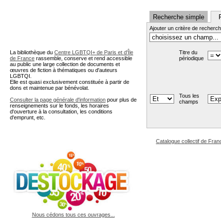
Recherche simple
Ajouter un critère de recherc
La bibliothèque du
Centre LGBTQI+ de Paris et d'Île
Titre du
de France
rassemble, conserve et rend accessible
périodique
au public une large collection de documents et
œuvres de fiction à thématiques ou d'auteurs
LGBTQI.
Elle est quasi exclusivement constituée à partir de
dons et maintenue par bénévolat.
Tous les
Consulter la page générale d'information
pour plus de
champs
renseignements sur le fonds, les horaires
d'ouverture à la consultation, les conditions
d'emprunt, etc.
Catalogue collectif de Fran
Nous cédons tous ces ouvrages...