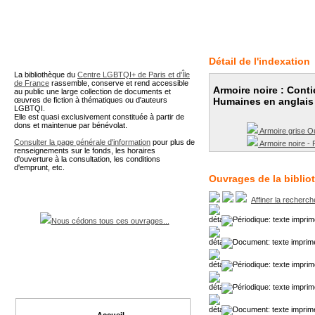
A partir de cette page vous 
Détail de l'indexation
La bibliothèque du
Centre LGBTQI+ de Paris et d'Île
de France
rassemble, conserve et rend accessible
Armoire noire : Conti
au public une large collection de documents et
œuvres de fiction à thématiques ou d'auteurs
Humaines en anglais
LGBTQI.
Elle est quasi exclusivement constituée à partir de
dons et maintenue par bénévolat.
Armoire grise Ou
Consulter la page générale d'information
pour plus de
Armoire noire - P
renseignements sur le fonds, les horaires
d'ouverture à la consultation, les conditions
d'emprunt, etc.
Ouvrages de la biblio
Affiner la recherch
Nous cédons tous ces ouvrages...