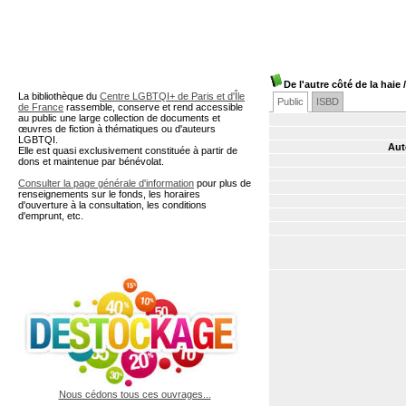
A partir de cette page vous 
De l'autre côté de la haie
/
La bibliothèque du
Centre LGBTQI+ de Paris et d'Île
Public
ISBD
de France
rassemble, conserve et rend accessible
au public une large collection de documents et
œuvres de fiction à thématiques ou d'auteurs
LGBTQI.
Aut
Elle est quasi exclusivement constituée à partir de
dons et maintenue par bénévolat.
Consulter la page générale d'information
pour plus de
renseignements sur le fonds, les horaires
d'ouverture à la consultation, les conditions
d'emprunt, etc.
Nous cédons tous ces ouvrages...