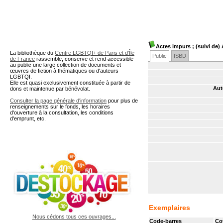
A partir de cette page vous 
Actes impurs ; (suivi de
La bibliothèque du
Centre LGBTQI+ de Paris et d'Île
Public
ISBD
de France
rassemble, conserve et rend accessible
au public une large collection de documents et
œuvres de fiction à thématiques ou d'auteurs
LGBTQI.
Elle est quasi exclusivement constituée à partir de
Aut
dons et maintenue par bénévolat.
Consulter la page générale d'information
pour plus de
renseignements sur le fonds, les horaires
d'ouverture à la consultation, les conditions
d'emprunt, etc.
Exemplaires
Nous cédons tous ces ouvrages...
Code-barres
Co