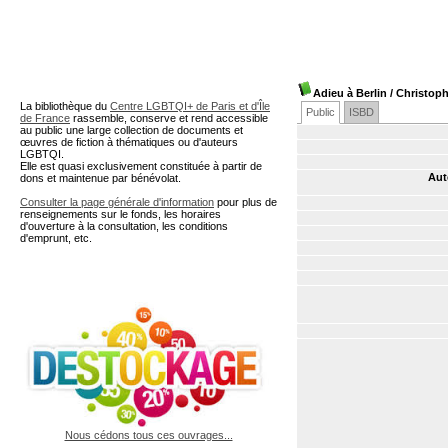
A partir de cette page vous 
Adieu à Berlin
/ Christop
La bibliothèque du
Centre LGBTQI+ de Paris et d'Île
Public
ISBD
de France
rassemble, conserve et rend accessible
au public une large collection de documents et
œuvres de fiction à thématiques ou d'auteurs
LGBTQI.
Elle est quasi exclusivement constituée à partir de
Aut
dons et maintenue par bénévolat.
Consulter la page générale d'information
pour plus de
renseignements sur le fonds, les horaires
d'ouverture à la consultation, les conditions
d'emprunt, etc.
Nous cédons tous ces ouvrages...