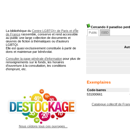
A partir de cette page vous 
Cercando il paradiso per
La bibliothèque du
Centre LGBTQI+ de Paris et d'Île
Public
ISBD
de France
rassemble, conserve et rend accessible
au public une large collection de documents et
œuvres de fiction à thématiques ou d'auteurs
LGBTQI.
Aut
Elle est quasi exclusivement constituée à partir de
dons et maintenue par bénévolat.
Consulter la page générale d'information
pour plus de
renseignements sur le fonds, les horaires
d'ouverture à la consultation, les conditions
d'emprunt, etc.
Exemplaires
Code-barres
531000661
Catalogue collectif de Fran
Nous cédons tous ces ouvrages...