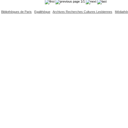
page 1/1
Bibliothèques de Paris
Egalithèque
Archives Recherches Cultures Lesbiennes
Médiathè