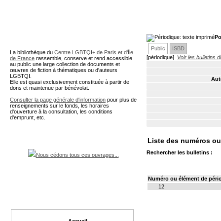
A partir de cette page vous 
Po
Public
ISBD
La bibliothèque du
Centre LGBTQI+ de Paris et d'Île
[périodique]
Voir les bulletins 
de France
rassemble, conserve et rend accessible
au public une large collection de documents et
œuvres de fiction à thématiques ou d'auteurs
LGBTQI.
Aut
Elle est quasi exclusivement constituée à partir de
dons et maintenue par bénévolat.
Consulter la page générale d'information
pour plus de
renseignements sur le fonds, les horaires
d'ouverture à la consultation, les conditions
d'emprunt, etc.
Liste des numéros ou 
Rechercher les bulletins :
Nous cédons tous ces ouvrages...
Numéro ou élément de péri
12