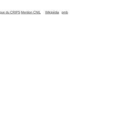
que du CRIPS
Mention CNIL
Wikipédia
pmb