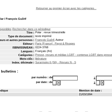
pouvez :
Retourner au premier écran avec les catégories...
lar
/ François Guérif
disponibles
Rechercher dans ce périodique
Polar : revue trimestrielle
Titre :
texte imprimé
Type de document :
François Guérif
, Auteur
eurs et autres personnes :
Paris [France] : Payot & Rivages
Editeur :
0224-3768
ISBN/ISSN/EAN :
Français (
fre
)
Langues :
Presse, revues et médias LGBT - contenus LGBT dans presse 
Catégories :
littérature
Mots-clés :
Surarmoire 6 (S6) - Revues N - S
Index. décimale :
bulletins :
par numéro : de
à
par date : de
à
odique
Mention de date :
21/03/1994