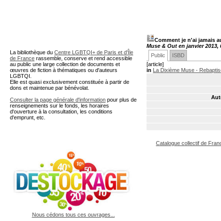
A partir de cette page vous 
Comment je n'ai jamais au
Muse & Out en janvier 2013, 0
La bibliothèque du
Centre LGBTQI+ de Paris et d'Île
Public
ISBD
de France
rassemble, conserve et rend accessible
au public une large collection de documents et
[article]
œuvres de fiction à thématiques ou d'auteurs
in
La Dixième Muse - Rebaptis
LGBTQI.
Elle est quasi exclusivement constituée à partir de
dons et maintenue par bénévolat.
Aut
Consulter la page générale d'information
pour plus de
renseignements sur le fonds, les horaires
d'ouverture à la consultation, les conditions
d'emprunt, etc.
Catalogue collectif de Fran
Nous cédons tous ces ouvrages...