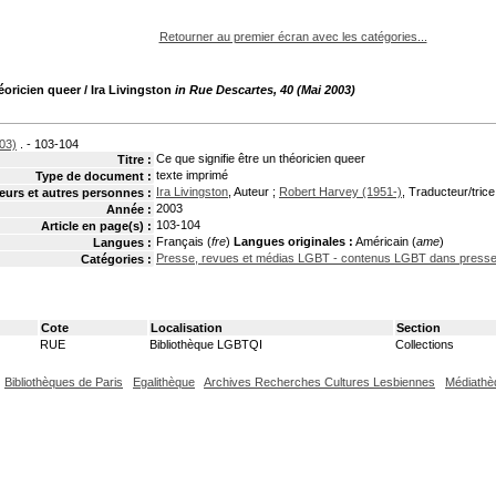
pouvez :
Retourner au premier écran avec les catégories...
héoricien queer
/ Ira Livingston
in Rue Descartes, 40 (Mai 2003)
03)
. - 103-104
Ce que signifie être un théoricien queer
Titre :
texte imprimé
Type de document :
Ira Livingston
, Auteur ;
Robert Harvey (1951-)
, Traducteur/trice
eurs et autres personnes :
2003
Année :
103-104
Article en page(s) :
Français (
fre
)
Langues originales :
Américain (
ame
)
Langues :
Presse, revues et médias LGBT - contenus LGBT dans presse 
Catégories :
Cote
Localisation
Section
RUE
Bibliothèque LGBTQI
Collections
Bibliothèques de Paris
Egalithèque
Archives Recherches Cultures Lesbiennes
Médiathè