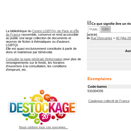
A partir de cette page vous 
Ce que signifie être un t
Public
ISBD
La bibliothèque du
Centre LGBTQI+ de Paris et d'Île
de France
rassemble, conserve et rend accessible
[article]
au public une large collection de documents et
in
Rue Descartes
>
40 (Mai 20
œuvres de fiction à thématiques ou d'auteurs
LGBTQI.
Elle est quasi exclusivement constituée à partir de
Aut
dons et maintenue par bénévolat.
Consulter la page générale d'information
pour plus de
renseignements sur le fonds, les horaires
d'ouverture à la consultation, les conditions
d'emprunt, etc.
Exemplaires
Code-barres
531004335
Catalogue collectif de France
Nous cédons tous ces ouvrages...