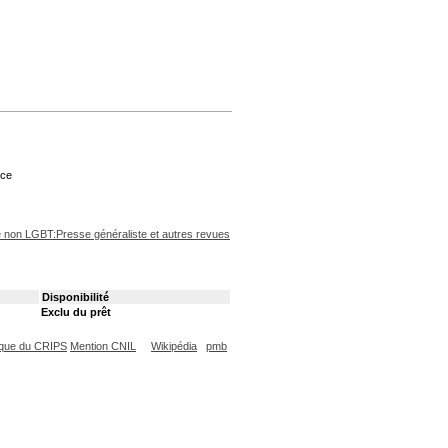
ice
non LGBT:Presse généraliste et autres revues
Disponibilité
Exclu du prêt
que du CRIPS
Mention CNIL
Wikipédia
pmb