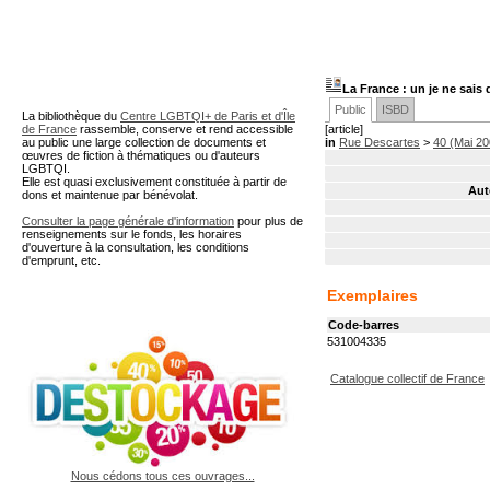
A partir de cette page vous 
La France : un je ne sais
Public
ISBD
La bibliothèque du
Centre LGBTQI+ de Paris et d'Île
de France
rassemble, conserve et rend accessible
[article]
au public une large collection de documents et
in
Rue Descartes
>
40 (Mai 20
œuvres de fiction à thématiques ou d'auteurs
LGBTQI.
Elle est quasi exclusivement constituée à partir de
Aut
dons et maintenue par bénévolat.
Consulter la page générale d'information
pour plus de
renseignements sur le fonds, les horaires
d'ouverture à la consultation, les conditions
d'emprunt, etc.
Exemplaires
Code-barres
531004335
Catalogue collectif de France
Nous cédons tous ces ouvrages...