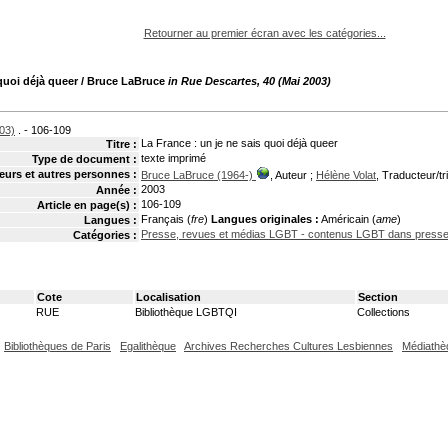
pouvez :
Retourner au premier écran avec les catégories...
 quoi déjà queer
/ Bruce LaBruce
in Rue Descartes, 40 (Mai 2003)
03)
. - 106-109
La France : un je ne sais quoi déjà queer
Titre :
texte imprimé
Type de document :
eurs et autres personnes :
Bruce LaBruce (1964-)
, Auteur ;
Hélène Volat
, Traducteur/tr
2003
Année :
106-109
Article en page(s) :
Français (
fre
)
Langues originales :
Américain (
ame
)
Langues :
Presse, revues et médias LGBT - contenus LGBT dans presse 
Catégories :
Cote
Localisation
Section
RUE
Bibliothèque LGBTQI
Collections
Bibliothèques de Paris
Egalithèque
Archives Recherches Cultures Lesbiennes
Médiathè