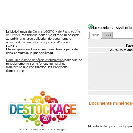
A partir de cette page vous 
Le monde du travail et l
La bibliothèque du
Centre LGBTQI+ de Paris et d'Île
de France
rassemble, conserve et rend accessible
Public
ISBD
au public une large collection de documents et
œuvres de fiction à thématiques ou d'auteurs
Type
LGBTQI.
Elle est quasi exclusivement constituée à partir de
Auteurs et aut
dons et maintenue par bénévolat.
Consulter la page générale d'information
pour plus de
renseignements sur le fonds, les horaires
d'ouverture à la consultation, les conditions
d'emprunt, etc.
Documents numériqu
http://bibliotheque.centrelgb
Nous cédons tous ces ouvrages...