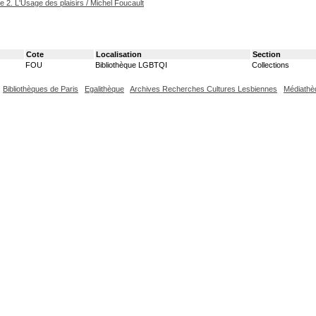
me 2. L'Usage des plaisirs
/ Michel Foucault
Cote
Localisation
Section
FOU
Bibliothèque LGBTQI
Collections
Bibliothèques de Paris
Egalithèque
Archives Recherches Cultures Lesbiennes
Médiathè