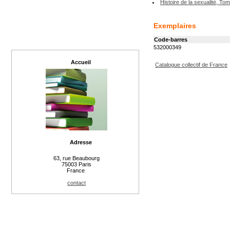
Histoire de la sexualité, To
Exemplaires
Code-barres
532000349
Accueil
Catalogue collectif de France
Adresse
63, rue Beaubourg
75003 Paris
France
contact