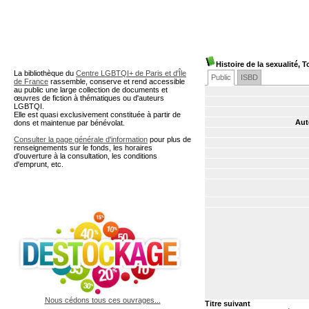
A partir de cette page vous 
Histoire de la sexualité, 
La bibliothèque du
Centre LGBTQI+ de Paris et d'Île
Public
ISBD
de France
rassemble, conserve et rend accessible
au public une large collection de documents et
œuvres de fiction à thématiques ou d'auteurs
LGBTQI.
Elle est quasi exclusivement constituée à partir de
Aut
dons et maintenue par bénévolat.
Consulter la page générale d'information
pour plus de
renseignements sur le fonds, les horaires
d'ouverture à la consultation, les conditions
d'emprunt, etc.
Nous cédons tous ces ouvrages...
Titre suivant