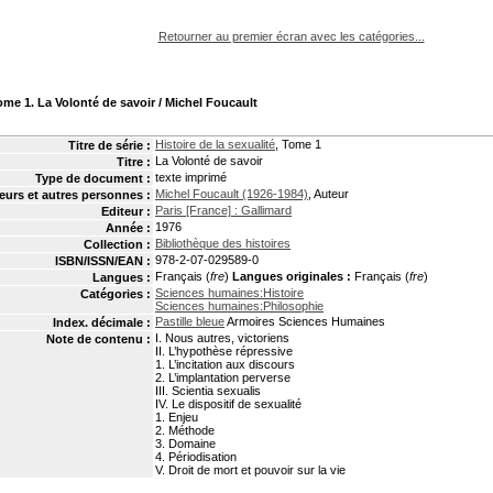
pouvez :
Retourner au premier écran avec les catégories...
Tome 1. La Volonté de savoir
/ Michel Foucault
Histoire de la sexualité
, Tome 1
Titre de série :
La Volonté de savoir
Titre :
texte imprimé
Type de document :
Michel Foucault (1926-1984)
, Auteur
eurs et autres personnes :
Paris [France] : Gallimard
Editeur :
1976
Année :
Bibliothèque des histoires
Collection :
978-2-07-029589-0
ISBN/ISSN/EAN :
Français (
fre
)
Langues originales :
Français (
fre
)
Langues :
Sciences humaines:Histoire
Catégories :
Sciences humaines:Philosophie
Pastille bleue
Armoires Sciences Humaines
Index. décimale :
I. Nous autres, victoriens
Note de contenu :
II. L’hypothèse répressive
1. L’incitation aux discours
2. L’implantation perverse
III. Scientia sexualis
IV. Le dispositif de sexualité
1. Enjeu
2. Méthode
3. Domaine
4. Périodisation
V. Droit de mort et pouvoir sur la vie