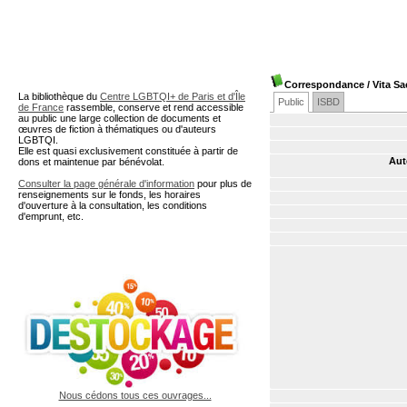
A partir de cette page vous 
Correspondance
/ Vita Sa
La bibliothèque du
Centre LGBTQI+ de Paris et d'Île
Public
ISBD
de France
rassemble, conserve et rend accessible
au public une large collection de documents et
œuvres de fiction à thématiques ou d'auteurs
LGBTQI.
Elle est quasi exclusivement constituée à partir de
Aut
dons et maintenue par bénévolat.
Consulter la page générale d'information
pour plus de
renseignements sur le fonds, les horaires
d'ouverture à la consultation, les conditions
d'emprunt, etc.
Nous cédons tous ces ouvrages...