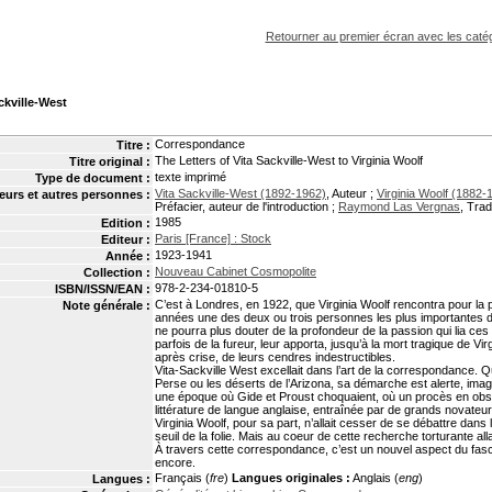
pouvez :
Retourner au premier écran avec les catég
ckville-West
Correspondance
Titre :
The Letters of Vita Sackville-West to Virginia Woolf
Titre original :
texte imprimé
Type de document :
Vita Sackville-West (1892-1962)
, Auteur ;
Virginia Woolf (1882-
eurs et autres personnes :
Préfacier, auteur de l'introduction ;
Raymond Las Vergnas
, Trad
1985
Edition :
Paris [France] : Stock
Editeur :
1923-1941
Année :
Nouveau Cabinet Cosmopolite
Collection :
978-2-234-01810-5
ISBN/ISSN/EAN :
C’est à Londres, en 1922, que Virginia Woolf rencontra pour la p
Note générale :
années une des deux ou trois personnes les plus importantes de 
ne pourra plus douter de la profondeur de la passion qui lia ce
parfois de la fureur, leur apporta, jusqu’à la mort tragique de Vi
après crise, de leurs cendres indestructibles.
Vita-Sackville West excellait dans l’art de la correspondance. 
Perse ou les déserts de l’Arizona, sa démarche est alerte, imag
une époque où Gide et Proust choquaient, où un procès en obsc
littérature de langue anglaise, entraînée par de grands novateur
Virginia Woolf, pour sa part, n’allait cesser de se débattre dans l
seuil de la folie. Mais au coeur de cette recherche torturante allai
À travers cette correspondance, c’est un nouvel aspect du fasc
encore.
Français (
fre
)
Langues originales :
Anglais (
eng
)
Langues :