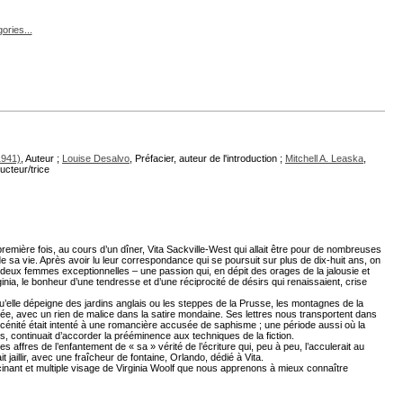
ories...
1941)
, Auteur ;
Louise Desalvo
, Préfacier, auteur de l'introduction ;
Mitchell A. Leaska
,
ucteur/trice
remière fois, au cours d’un dîner, Vita Sackville-West qui allait être pour de nombreuses
sa vie. Après avoir lu leur correspondance qui se poursuit sur plus de dix-huit ans, on
s deux femmes exceptionnelles – une passion qui, en dépit des orages de la jalousie et
rginia, le bonheur d’une tendresse et d’une réciprocité de désirs qui renaissaient, crise
Qu’elle dépeigne des jardins anglais ou les steppes de la Prusse, les montagnes de la
ée, avec un rien de malice dans la satire mondaine. Ses lettres nous transportent dans
énité était intenté à une romancière accusée de saphisme ; une période aussi où la
s, continuait d’accorder la prééminence aux techniques de la fiction.
es affres de l’enfantement de « sa » vérité de l’écriture qui, peu à peu, l’acculerait au
t jaillir, avec une fraîcheur de fontaine, Orlando, dédié à Vita.
inant et multiple visage de Virginia Woolf que nous apprenons à mieux connaître