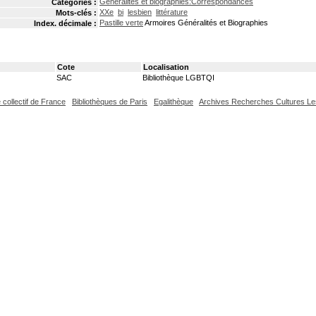
Généralités et biographies:Correspondances
Catégories :
XXe
bi
lesbien
littérature
Mots-clés :
Pastille verte
Armoires Généralités et Biographies
Index. décimale :
Cote
Localisation
SAC
Bibliothèque LGBTQI
 collectif de France
Bibliothèques de Paris
Egalithèque
Archives Recherches Cultures L