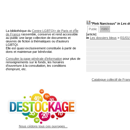
A partir de cette page vous 
"Pink Narcissus"
in Les d
Public
ISBD
La bibliothèque du
Centre LGBTQI+ de Paris et d'Île
de France
rassemble, conserve et rend accessible
[article]
au public une large collection de documents et
in
Les dossiers bleus
>
[01/01
œuvres de fiction à thématiques ou d'auteurs
LGBTQI.
Elle est quasi exclusivement constituée à partir de
dons et maintenue par bénévolat.
Consulter la page générale d'information
pour plus de
renseignements sur le fonds, les horaires
d'ouverture à la consultation, les conditions
d'emprunt, etc.
Catalogue collectif de Fran
Nous cédons tous ces ouvrages...