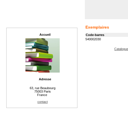
Exemplaires
Accueil
Code-barres
540002030
Catalogue
Adresse
63, rue Beaubourg
75003 Paris
France
contact