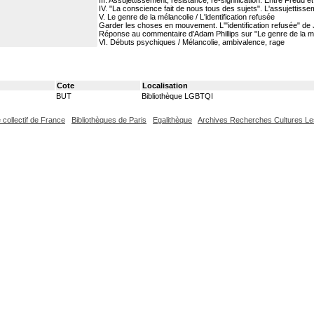
III. Assujettissement, résistance, re-signification. Entre Freud e
IV. "La conscience fait de nous tous des sujets". L'assujettisse
V. Le genre de la mélancolie / L'identification refusée
Garder les choses en mouvement. L'"identification refusée" de J
Réponse au commentaire d'Adam Phillips sur "Le genre de la méla
VI. Débuts psychiques / Mélancolie, ambivalence, rage
Cote
Localisation
BUT
Bibliothèque LGBTQI
 collectif de France
Bibliothèques de Paris
Egalithèque
Archives Recherches Cultures L