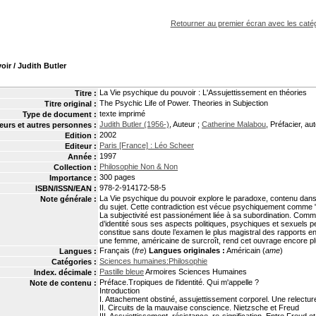
pouvez :
Retourner au premier écran avec les catég
oir
/ Judith Butler
La Vie psychique du pouvoir : L'Assujettissement en théories
Titre :
The Psychic Life of Power. Theories in Subjection
Titre original :
texte imprimé
Type de document :
Judith Butler (1956-)
, Auteur ;
Catherine Malabou
, Préfacier, aut
eurs et autres personnes :
2002
Edition :
Paris [France] : Léo Scheer
Editeur :
1997
Année :
Philosophie Non & Non
Collection :
300 pages
Importance :
978-2-914172-58-5
ISBN/ISSN/EAN :
La Vie psychique du pouvoir explore le paradoxe, contenu dans l
Note générale :
du sujet. Cette contradiction est vécue psychiquement comme 
La subjectivité est passionément liée à sa subordination. Com
d’identité sous ses aspects politiques, psychiques et sexuels p
constitue sans doute l’examen le plus magistral des rapports ent
une femme, américaine de surcroît, rend cet ouvrage encore p
Français (
fre
)
Langues originales :
Américain (
ame
)
Langues :
Sciences humaines:Philosophie
Catégories :
Pastille bleue
Armoires Sciences Humaines
Index. décimale :
Préface.Tropiques de l'identité. Qui m'appelle ?
Note de contenu :
Introduction
I. Attachement obstiné, assujettissement corporel. Une relectu
II. Circuits de la mauvaise conscience. Nietzsche et Freud