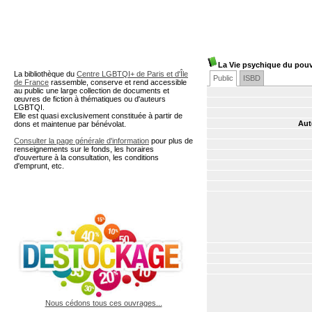
A partir de cette page vous 
La Vie psychique du pouv
La bibliothèque du
Centre LGBTQI+ de Paris et d'Île
Public
ISBD
de France
rassemble, conserve et rend accessible
au public une large collection de documents et
œuvres de fiction à thématiques ou d'auteurs
LGBTQI.
Elle est quasi exclusivement constituée à partir de
Aut
dons et maintenue par bénévolat.
Consulter la page générale d'information
pour plus de
renseignements sur le fonds, les horaires
d'ouverture à la consultation, les conditions
d'emprunt, etc.
Nous cédons tous ces ouvrages...