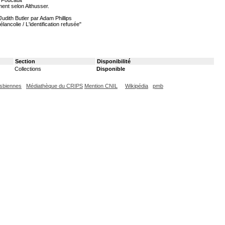
t Foucault
ment selon Althusser.
udith Butler par Adam Phillips
ncolie / L'identification refusée"
Section
Disponibilité
Collections
Disponible
esbiennes
Médiathèque du CRIPS
Mention CNIL
Wikipédia
pmb