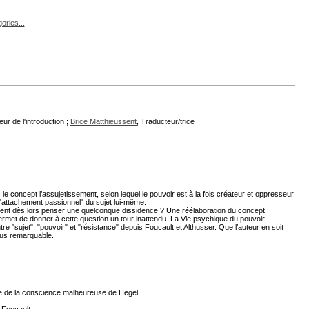
ories...
eur de l'introduction ;
Brice Matthieussent
, Traducteur/trice
e concept l’assujetissement, selon lequel le pouvoir est à la fois créateur et oppresseur
"attachement passionnel" du sujet lui-même.
ment dès lors penser une quelconque dissidence ? Une réélaboration du concept
ermet de donner à cette question un tour inattendu. La Vie psychique du pouvoir
re "sujet", "pouvoir" et "résistance" depuis Foucault et Althusser. Que l’auteur en soit
lus remarquable.
re de la conscience malheureuse de Hegel.