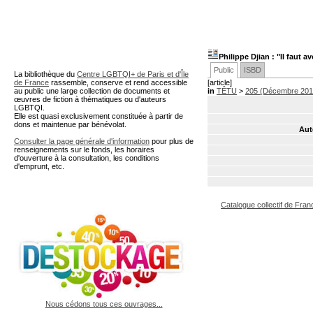
A partir de cette page vous 
Philippe Djian : "Il faut a
Public
ISBD
La bibliothèque du
Centre LGBTQI+ de Paris et d'Île
de France
rassemble, conserve et rend accessible
[article]
au public une large collection de documents et
in
TÊTU
>
205 (Décembre 201
œuvres de fiction à thématiques ou d'auteurs
LGBTQI.
Elle est quasi exclusivement constituée à partir de
dons et maintenue par bénévolat.
Aut
Consulter la page générale d'information
pour plus de
renseignements sur le fonds, les horaires
d'ouverture à la consultation, les conditions
d'emprunt, etc.
Catalogue collectif de Fran
Nous cédons tous ces ouvrages...