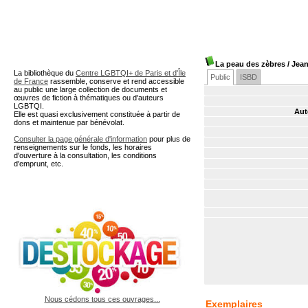
A partir de cette page vous 
La peau des zèbres
/ Jea
La bibliothèque du
Centre LGBTQI+ de Paris et d'Île
Public
ISBD
de France
rassemble, conserve et rend accessible
au public une large collection de documents et
œuvres de fiction à thématiques ou d'auteurs
LGBTQI.
Aut
Elle est quasi exclusivement constituée à partir de
dons et maintenue par bénévolat.
Consulter la page générale d'information
pour plus de
renseignements sur le fonds, les horaires
d'ouverture à la consultation, les conditions
d'emprunt, etc.
Nous cédons tous ces ouvrages...
Exemplaires