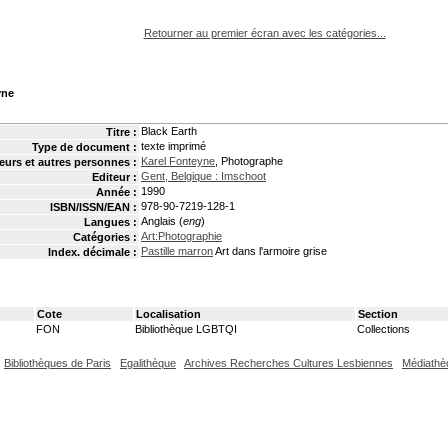
pouvez :
Retourner au premier écran avec les catégories...
yne
Black Earth
Titre :
texte imprimé
Type de document :
Karel Fonteyne
, Photographe
eurs et autres personnes :
Gent, Belgique : Imschoot
Editeur :
1990
Année :
978-90-7219-128-1
ISBN/ISSN/EAN :
Anglais (
eng
)
Langues :
Art:Photographie
Catégories :
Pastille marron
Art dans l'armoire grise
Index. décimale :
Cote
Localisation
Section
FON
Bibliothèque LGBTQI
Collections
Bibliothèques de Paris
Egalithèque
Archives Recherches Cultures Lesbiennes
Médiathè