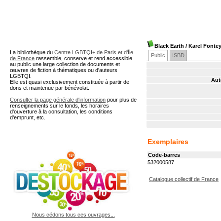
A partir de cette page vous 
Black Earth
/ Karel Fonte
La bibliothèque du
Centre LGBTQI+ de Paris et d'Île
Public
ISBD
de France
rassemble, conserve et rend accessible
au public une large collection de documents et
œuvres de fiction à thématiques ou d'auteurs
LGBTQI.
Aut
Elle est quasi exclusivement constituée à partir de
dons et maintenue par bénévolat.
Consulter la page générale d'information
pour plus de
renseignements sur le fonds, les horaires
d'ouverture à la consultation, les conditions
d'emprunt, etc.
Exemplaires
Code-barres
532000587
Catalogue collectif de France
Nous cédons tous ces ouvrages...