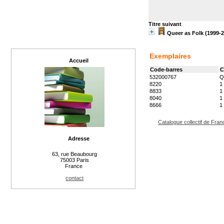
Titre suivant
Queer as Folk (1999-2
Exemplaires
Accueil
Code-barres
C
532000767
Q
8220
1
8833
1
8040
1
8666
1
Catalogue collectif de Fran
Adresse
63, rue Beaubourg
75003 Paris
France
contact