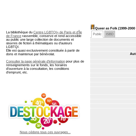
A partir de cette page vous 
Queer as Folk (1999-2000 
La bibliothèque du
Centre LGBTQI+ de Paris et d'Île
Public
ISBD
de France
rassemble, conserve et rend accessible
au public une large collection de documents et
œuvres de fiction à thématiques ou d'auteurs
LGBTQI.
Elle est quasi exclusivement constituée à partir de
Aut
dons et maintenue par bénévolat.
Consulter la page générale d'information
pour plus de
renseignements sur le fonds, les horaires
d'ouverture à la consultation, les conditions
d'emprunt, etc.
Nous cédons tous ces ouvrages...