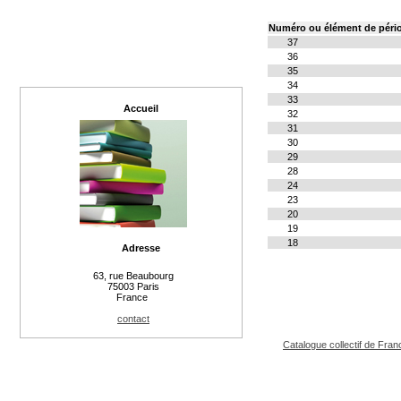
Numéro ou élément de péri
37
36
35
34
33
Accueil
32
31
30
29
28
24
23
20
19
18
Adresse
63, rue Beaubourg
75003 Paris
France
contact
Catalogue collectif de Fran