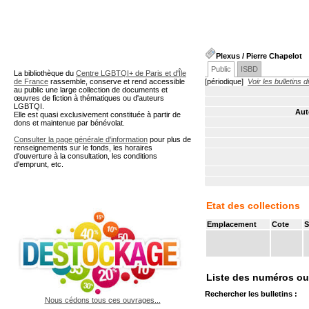
A partir de cette page vous 
Plexus
/ Pierre Chapelot
Public
ISBD
La bibliothèque du
Centre LGBTQI+ de Paris et d'Île
de France
rassemble, conserve et rend accessible
[périodique]
Voir les bulletins 
au public une large collection de documents et
œuvres de fiction à thématiques ou d'auteurs
LGBTQI.
Aut
Elle est quasi exclusivement constituée à partir de
dons et maintenue par bénévolat.
Consulter la page générale d'information
pour plus de
renseignements sur le fonds, les horaires
d'ouverture à la consultation, les conditions
d'emprunt, etc.
Etat des collections
Emplacement
Cote
S
Liste des numéros ou 
Rechercher les bulletins :
Nous cédons tous ces ouvrages...