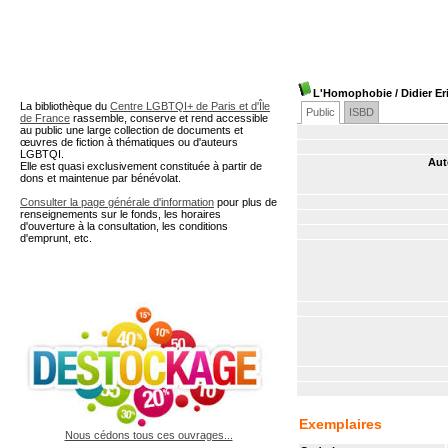
A partir de cette page vous 
L'Homophobie
/ Didier E
La bibliothèque du
Centre LGBTQI+ de Paris et d'Île
Public
ISBD
de France
rassemble, conserve et rend accessible
au public une large collection de documents et
œuvres de fiction à thématiques ou d'auteurs
LGBTQI.
Aut
Elle est quasi exclusivement constituée à partir de
dons et maintenue par bénévolat.
Consulter la page générale d'information
pour plus de
renseignements sur le fonds, les horaires
d'ouverture à la consultation, les conditions
d'emprunt, etc.
Exemplaires
Nous cédons tous ces ouvrages...