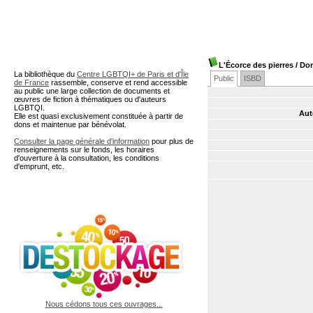
A partir de cette page vous 
L'Écorce des pierres
/ Do
La bibliothèque du
Centre LGBTQI+ de Paris et d'Île
Public
ISBD
de France
rassemble, conserve et rend accessible
au public une large collection de documents et
œuvres de fiction à thématiques ou d'auteurs
LGBTQI.
Aut
Elle est quasi exclusivement constituée à partir de
dons et maintenue par bénévolat.
Consulter la page générale d'information
pour plus de
renseignements sur le fonds, les horaires
d'ouverture à la consultation, les conditions
d'emprunt, etc.
Nous cédons tous ces ouvrages...