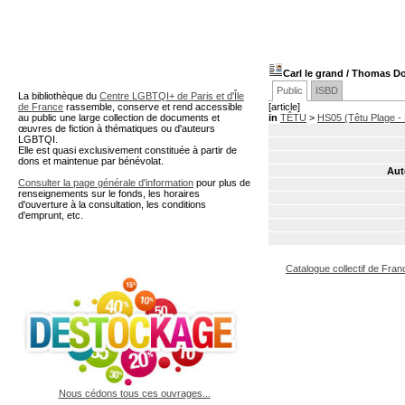
A partir de cette page vous 
Carl le grand
/ Thomas Do
Public
ISBD
La bibliothèque du
Centre LGBTQI+ de Paris et d'Île
de France
rassemble, conserve et rend accessible
[article]
au public une large collection de documents et
in
TÊTU
>
HS05 (Têtu Plage -
œuvres de fiction à thématiques ou d'auteurs
LGBTQI.
Elle est quasi exclusivement constituée à partir de
dons et maintenue par bénévolat.
Aut
Consulter la page générale d'information
pour plus de
renseignements sur le fonds, les horaires
d'ouverture à la consultation, les conditions
d'emprunt, etc.
Catalogue collectif de Fran
Nous cédons tous ces ouvrages...