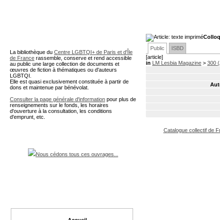
A partir de cette page vous 
Colloq
Public
ISBD
La bibliothèque du
Centre LGBTQI+ de Paris et d'Île
[article]
de France
rassemble, conserve et rend accessible
in
LM Lesbia Magazine
>
300 (
au public une large collection de documents et
œuvres de fiction à thématiques ou d'auteurs
LGBTQI.
Elle est quasi exclusivement constituée à partir de
Aut
dons et maintenue par bénévolat.
Consulter la page générale d'information
pour plus de
renseignements sur le fonds, les horaires
d'ouverture à la consultation, les conditions
d'emprunt, etc.
Catalogue collectif de 
Nous cédons tous ces ouvrages...