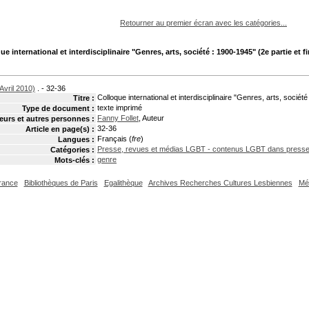
pouvez :
Retourner au premier écran avec les catégories...
ue international et interdisciplinaire "Genres, arts, société : 1900-1945" (2e partie et fi
Avril 2010)
. - 32-36
Colloque international et interdisciplinaire "Genres, arts, société
Titre :
texte imprimé
Type de document :
Fanny Follet
, Auteur
eurs et autres personnes :
32-36
Article en page(s) :
Français (
fre
)
Langues :
Presse, revues et médias LGBT - contenus LGBT dans press
Catégories :
genre
Mots-clés :
France
Bibliothèques de Paris
Egalithèque
Archives Recherches Cultures Lesbiennes
Mé