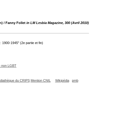
n)
/ Fanny Follet
in LM Lesbia Magazine, 300 (Avril 2010)
 : 1900-1945" (2e partie et fin)
e non LGBT
diathèque du CRIPS
Mention CNIL
Wikipédia
pmb