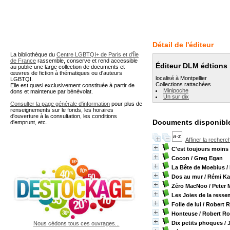
A partir de cette page vous 
Détail de l'éditeur
La bibliothèque du
Centre LGBTQI+ de Paris et d'Île
de France
rassemble, conserve et rend accessible
Éditeur DLM édtions
au public une large collection de documents et
œuvres de fiction à thématiques ou d'auteurs
localisé à Montpellier
LGBTQI.
Collections rattachées
Elle est quasi exclusivement constituée à partir de
Minipoche
dons et maintenue par bénévolat.
Un sur dix
Consulter la page générale d'information
pour plus de
renseignements sur le fonds, les horaires
d'ouverture à la consultation, les conditions
Documents disponible
d'emprunt, etc.
Affiner la recherc
C'est toujours moins
Cocon
/ Greg Egan
La Bête de Moebius
/
Dos au mur
/ Rémi K
Zéro MacNoo
/ Peter
Les Joies de la ress
Folle de lui
/ Robert 
Honteuse
/ Robert Ro
Dix petits phoques
/ 
Nous cédons tous ces ouvrages...