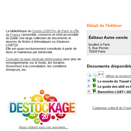
A partir de cette page vous 
Détail de l'éditeur
La bibliothèque du
Centre LGBTQI+ de Paris et d'Île
de France
rassemble, conserve et rend accessible
Éditeur Autre cercle
au public une large collection de documents et
œuvres de fiction à thématiques ou d'auteurs
localisé à Paris
LGBTQI.
5, Rue Perrée
Elle est quasi exclusivement constituée à partir de
75003 Paris
dons et maintenue par bénévolat.
Consulter la page générale d'information
pour plus de
renseignements sur le fonds, les horaires
Documents disponible
d'ouverture à la consultation, les conditions
d'emprunt, etc.
Affiner la recherc
Le monde du Travail 
Le guide des allié·e
Baromètre LGBT+ 20
Catalogue collectif de Fran
Nous cédons tous ces ouvrages...