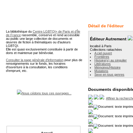
A partir de cette page vous 
Détail de l'éditeur
La bibliothèque du
Centre LGBTQI+ de Paris et d'Île
de France
rassemble, conserve et rend accessible
Éditeur Autrement
au public une large collection de documents et
œuvres de fiction à thématiques ou d'auteurs
LGBTQI.
localisé à Paris
Elle est quasi exclusivement constituée à partir de
Collections rattachées
dons et maintenue par bénévolat.
A ciel ouvert
Frontières
Consulter la page générale d'information
pour plus de
Histoire(s) au singulier
renseignements sur le fonds, les horaires
Littératures
d'ouverture à la consultation, les conditions
Mémoires/Histoire
d'emprunt, etc.
Mutations
Sexe en tous genres
Documents disponible
Nous cédons tous ces ouvrages...
Affiner la recherch