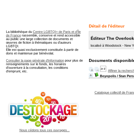
A partir de cette page vous 
Détail de l'éditeur
La bibliothèque du
Centre LGBTQI+ de Paris et d'Île
de France
rassemble, conserve et rend accessible
Éditeur The Overlook
au public une large collection de documents et
œuvres de fiction à thématiques ou d'auteurs
localisé à Woodstock - New Y
LGBTQI.
Elle est quasi exclusivement constituée à partir de
dons et maintenue par bénévolat.
Documents disponible
Consulter la page générale d'information
pour plus de
renseignements sur le fonds, les horaires
d'ouverture à la consultation, les conditions
Affiner la recherc
d'emprunt, etc.
Boyopolis
/ Stan Per
Catalogue collectif de Fran
Nous cédons tous ces ouvrages...