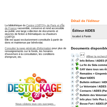
A partir de cette page vous 
Détail de l'éditeur
La bibliothèque du
Centre LGBTQI+ de Paris et d'Île
de France
rassemble, conserve et rend accessible
Éditeur AIDES
au public une large collection de documents et
œuvres de fiction à thématiques ou d'auteurs
localisé à Pantin
LGBTQI.
Elle est quasi exclusivement constituée à partir de
dons et maintenue par bénévolat.
Documents disponible
Consulter la page générale d'information
pour plus de
renseignements sur le fonds, les horaires
d'ouverture à la consultation, les conditions
Affiner la recherc
d'emprunt, etc.
Info Brèves
/ AIDES (P
La fin du Sida comm
GAY dans tous ses ét
Remaides + Gingemb
Want'AIDES
Bulletin militant
/ AID
Le Volontaire
/ AIDES 
Contacts
/ AIDES (Pan
Bulletin des Volontai
Info plus / Info Plus 
Bosse Fort
/ AIDES (P
Nous cédons tous ces ouvrages...