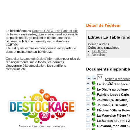
A partir de cette page vous 
Détail de l'éditeur
La bibliothèque du
Centre LGBTQI+ de Paris et d'Île
de France
rassemble, conserve et rend accessible
Éditeur La Table ron
au public une large collection de documents et
œuvres de fiction à thématiques ou d'auteurs
localisé à Paris
LGBTQI.
Collections rattachées
Elle est quasi exclusivement constituée à partir de
Le Damier
dons et maintenue par bénévolat.
Vermillon
Consulter la page générale d'information
pour plus de
renseignements sur le fonds, les horaires
d'ouverture à la consultation, les conditions
Documents disponible
d'emprunt, etc.
Affiner la recherc
La Société d'en face
/
Le Diable au collège
/
Fabrizio Lupo
/ Carlo
Journal (B. Delvaille)
Journal (B. Delvaille)
Flèches
/ Olivier Poiv
La Mauvaise Fièvre
/ 
Le Bal des soupirs
/ 
Giovanni, mon ami
/ 
Nous cédons tous ces ouvrages...